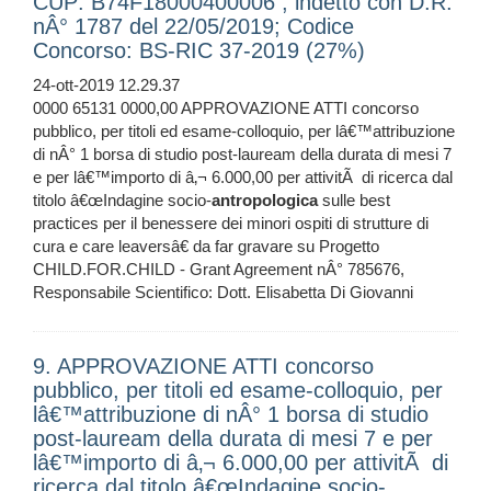
CUP: B74F18000400006 , indetto con D.R.
nÂ° 1787 del 22/05/2019; Codice
Concorso: BS-RIC 37-2019 (27%)
24-ott-2019 12.29.37
0000 65131 0000,00 APPROVAZIONE ATTI concorso
pubblico, per titoli ed esame-colloquio, per lâ€™attribuzione
di nÂ° 1 borsa di studio post-lauream della durata di mesi 7
e per lâ€™importo di â‚¬ 6.000,00 per attivitÃ di ricerca dal
titolo â€œIndagine socio-
antropologica
sulle best
practices per il benessere dei minori ospiti di strutture di
cura e care leaversâ€ da far gravare su Progetto
CHILD.FOR.CHILD - Grant Agreement nÂ° 785676,
Responsabile Scientifico: Dott. Elisabetta Di Giovanni
9. APPROVAZIONE ATTI concorso
pubblico, per titoli ed esame-colloquio, per
lâ€™attribuzione di nÂ° 1 borsa di studio
post-lauream della durata di mesi 7 e per
lâ€™importo di â‚¬ 6.000,00 per attivitÃ di
ricerca dal titolo â€œIndagine socio-