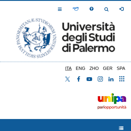
Salta
al
Toggle
Toggle
contenuto
Navigation
Navigation
principale
ITA
ENG
ZHO
GER
SPA