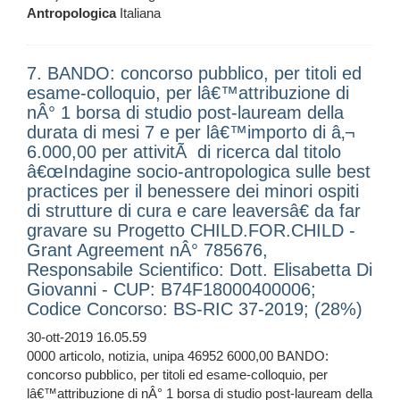
Antropologica
Italiana
7. BANDO: concorso pubblico, per titoli ed
esame-colloquio, per lâ€™attribuzione di
nÂ° 1 borsa di studio post-lauream della
durata di mesi 7 e per lâ€™importo di â‚¬
6.000,00 per attivitÃ di ricerca dal titolo
â€œIndagine socio-antropologica sulle best
practices per il benessere dei minori ospiti
di strutture di cura e care leaversâ€ da far
gravare su Progetto CHILD.FOR.CHILD -
Grant Agreement nÂ° 785676,
Responsabile Scientifico: Dott. Elisabetta Di
Giovanni - CUP: B74F18000400006;
Codice Concorso: BS-RIC 37-2019; (28%)
30-ott-2019 16.05.59
0000 articolo, notizia, unipa 46952 6000,00 BANDO:
concorso pubblico, per titoli ed esame-colloquio, per
lâ€™attribuzione di nÂ° 1 borsa di studio post-lauream della