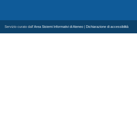
Servizio curato dall'
Area Sistemi Informativi di Ateneo
|
Dichiarazione di accessibilità