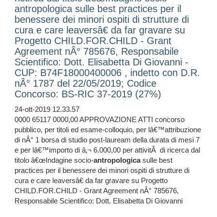
antropologica sulle best practices per il
benessere dei minori ospiti di strutture di
cura e care leaversâ€ da far gravare su
Progetto CHILD.FOR.CHILD - Grant
Agreement nÂ° 785676, Responsabile
Scientifico: Dott. Elisabetta Di Giovanni -
CUP: B74F18000400006 , indetto con D.R.
nÂ° 1787 del 22/05/2019; Codice
Concorso: BS-RIC 37-2019 (27%)
24-ott-2019 12.33.57
0000 65117 0000,00 APPROVAZIONE ATTI concorso
pubblico, per titoli ed esame-colloquio, per lâ€™attribuzione
di nÂ° 1 borsa di studio post-lauream della durata di mesi 7
e per lâ€™importo di â‚¬ 6.000,00 per attivitÃ di ricerca dal
titolo â€œIndagine socio-
antropologica
sulle best
practices per il benessere dei minori ospiti di strutture di
cura e care leaversâ€ da far gravare su Progetto
CHILD.FOR.CHILD - Grant Agreement nÂ° 785676,
Responsabile Scientifico: Dott. Elisabetta Di Giovanni