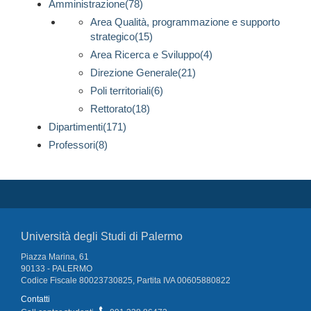
Amministrazione(78)
Area Qualità, programmazione e supporto
strategico(15)
Area Ricerca e Sviluppo(4)
Direzione Generale(21)
Poli territoriali(6)
Rettorato(18)
Dipartimenti(171)
Professori(8)
Università degli Studi di Palermo
Piazza Marina, 61
90133 - PALERMO
Codice Fiscale 80023730825, Partita IVA 00605880822
Contatti