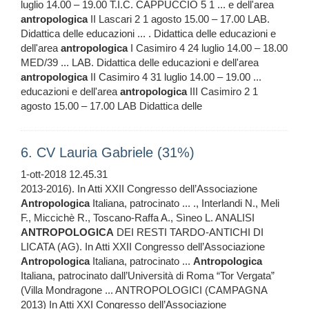
luglio 14.00 – 19.00 T.I.C. CAPPUCCIO 5 1 ... e dell'area
antropologica
II Lascari 2 1 agosto 15.00 – 17.00 LAB.
Didattica delle educazioni ... . Didattica delle educazioni e
dell'area
antropologica
I Casimiro 4 24 luglio 14.00 – 18.00
MED/39 ... LAB. Didattica delle educazioni e dell'area
antropologica
II Casimiro 4 31 luglio 14.00 – 19.00 ...
educazioni e dell'area
antropologica
III Casimiro 2 1
agosto 15.00 – 17.00 LAB Didattica delle
6. CV Lauria Gabriele (31%)
1-ott-2018 12.45.31
2013-2016). In Atti XXII Congresso dell’Associazione
Antropologica
Italiana, patrocinato ... ., Interlandi N., Meli
F., Miccichè R., Toscano-Raffa A., Sìneo L. ANALISI
ANTROPOLOGICA
DEI RESTI TARDO-ANTICHI DI
LICATA (AG). In Atti XXII Congresso dell’Associazione
Antropologica
Italiana, patrocinato ...
Antropologica
Italiana, patrocinato dall’Università di Roma “Tor Vergata”
(Villa Mondragone ... ANTROPOLOGICI (CAMPAGNA
2013) In Atti XXI Congresso dell’Associazione