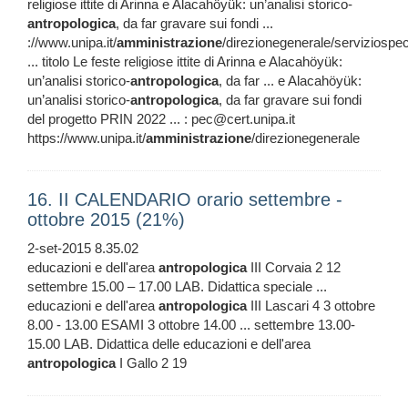
religiose ittite di Arinna e Alacahöyük: un’analisi storico-
antropologica
, da far gravare sui fondi ...
://www.unipa.it/
amministrazione
/direzionegenerale/serviziospec
... titolo Le feste religiose ittite di Arinna e Alacahöyük:
un’analisi storico-
antropologica
, da far ... e Alacahöyük:
un’analisi storico-
antropologica
, da far gravare sui fondi
del progetto PRIN 2022 ... : pec@cert.unipa.it
https://www.unipa.it/
amministrazione
/direzionegenerale
16. II CALENDARIO orario settembre -
ottobre 2015 (21%)
2-set-2015 8.35.02
educazioni e dell'area
antropologica
III Corvaia 2 12
settembre 15.00 – 17.00 LAB. Didattica speciale ...
educazioni e dell'area
antropologica
III Lascari 4 3 ottobre
8.00 - 13.00 ESAMI 3 ottobre 14.00 ... settembre 13.00-
15.00 LAB. Didattica delle educazioni e dell'area
antropologica
I Gallo 2 19