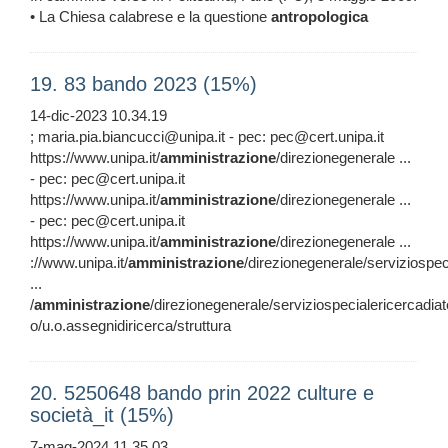
• La Chiesa calabrese e la questione
antropologica
19. 83 bando 2023 (15%)
14-dic-2023 10.34.19
; maria.pia.biancucci@unipa.it - pec: pec@cert.unipa.it
https://www.unipa.it/
amministrazione
/direzionegenerale ...
- pec: pec@cert.unipa.it
https://www.unipa.it/
amministrazione
/direzionegenerale ...
- pec: pec@cert.unipa.it
https://www.unipa.it/
amministrazione
/direzionegenerale ...
://www.unipa.it/
amministrazione
/direzionegenerale/serviziospec
...
/
amministrazione
/direzionegenerale/serviziospecialericercadia
o/u.o.assegnidiricerca/struttura
20. 5250648 bando prin 2022 culture e
società_it (15%)
7-mag-2024 11.35.03