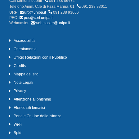
Call center studenti
091 238 86472
Telefono Amm. C.le di P.zza Marina, 61
091 238 93011
URP
urp@unipa.it
091 238 93666
PEC
pec@cert.unipa.it
Webmaster
webmaster@unipa.it
Accessibilità
Orientamento
Ufficio Relazioni con il Pubblico
Credits
Mappa del sito
Note Legali
Privacy
Attenzione al phishing
Elenco siti tematici
Portale OnLine delle Istanze
Wi-Fi
Spid