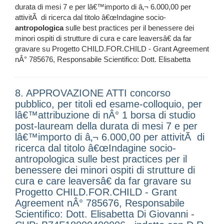
durata di mesi 7 e per lâ€™importo di â‚¬ 6.000,00 per
attivitÃ di ricerca dal titolo â€œIndagine socio-
antropologica
sulle best practices per il benessere dei
minori ospiti di strutture di cura e care leaversâ€ da far
gravare su Progetto CHILD.FOR.CHILD - Grant Agreement
nÂ° 785676, Responsabile Scientifico: Dott. Elisabetta
8. APPROVAZIONE ATTI concorso
pubblico, per titoli ed esame-colloquio, per
lâ€™attribuzione di nÂ° 1 borsa di studio
post-lauream della durata di mesi 7 e per
lâ€™importo di â‚¬ 6.000,00 per attivitÃ di
ricerca dal titolo â€œIndagine socio-
antropologica sulle best practices per il
benessere dei minori ospiti di strutture di
cura e care leaversâ€ da far gravare su
Progetto CHILD.FOR.CHILD - Grant
Agreement nÂ° 785676, Responsabile
Scientifico: Dott. Elisabetta Di Giovanni -