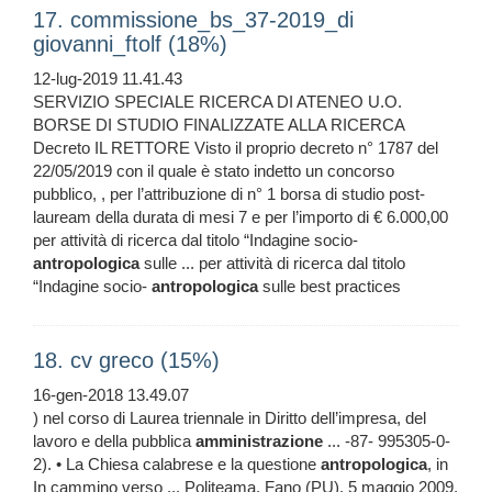
17. commissione_bs_37-2019_di
giovanni_ftolf (18%)
12-lug-2019 11.41.43
SERVIZIO SPECIALE RICERCA DI ATENEO U.O.
BORSE DI STUDIO FINALIZZATE ALLA RICERCA
Decreto IL RETTORE Visto il proprio decreto n° 1787 del
22/05/2019 con il quale è stato indetto un concorso
pubblico, , per l’attribuzione di n° 1 borsa di studio post-
lauream della durata di mesi 7 e per l’importo di € 6.000,00
per attività di ricerca dal titolo “Indagine socio-
antropologica
sulle ... per attività di ricerca dal titolo
“Indagine socio-
antropologica
sulle best practices
18. cv greco (15%)
16-gen-2018 13.49.07
) nel corso di Laurea triennale in Diritto dell’impresa, del
lavoro e della pubblica
amministrazione
... -87- 995305-0-
2). • La Chiesa calabrese e la questione
antropologica
, in
In cammino verso ... Politeama, Fano (PU), 5 maggio 2009.