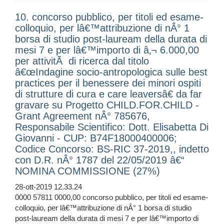
10. concorso pubblico, per titoli ed esame-
colloquio, per lâ€™attribuzione di nÂ° 1
borsa di studio post-lauream della durata di
mesi 7 e per lâ€™importo di â‚¬ 6.000,00
per attivitÃ di ricerca dal titolo
â€œIndagine socio-antropologica sulle best
practices per il benessere dei minori ospiti
di strutture di cura e care leaversâ€ da far
gravare su Progetto CHILD.FOR.CHILD -
Grant Agreement nÂ° 785676,
Responsabile Scientifico: Dott. Elisabetta Di
Giovanni - CUP: B74F18000400006;
Codice Concorso: BS-RIC 37-2019,, indetto
con D.R. nÂ° 1787 del 22/05/2019 â€“
NOMINA COMMISSIONE (27%)
28-ott-2019 12.33.24
0000 57811 0000,00 concorso pubblico, per titoli ed esame-
colloquio, per lâ€™attribuzione di nÂ° 1 borsa di studio
post-lauream della durata di mesi 7 e per lâ€™importo di