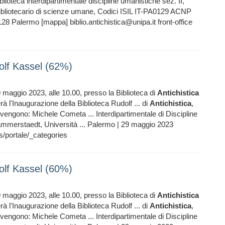
blioteca interdipartimentale discipline umanistiche sez. II,
bibliotecario di scienze umane, Codici ISIL IT-PA0129 ACNP
8 Palermo [mappa] biblio.antichistica@unipa.it front-office
dolf Kassel (62%)
 maggio 2023, alle 10.00, presso la Biblioteca di
Antichistica
à l'Inaugurazione della Biblioteca Rudolf ... di
Antichistica
,
rvengono: Michele Cometa ... Interdipartimentale di Discipline
mmerstaedt, Università ... Palermo | 29 maggio 2023
s/portale/_categories
dolf Kassel (60%)
 maggio 2023, alle 10.00, presso la Biblioteca di
Antichistica
à l'Inaugurazione della Biblioteca Rudolf ... di
Antichistica
,
rvengono: Michele Cometa ... Interdipartimentale di Discipline