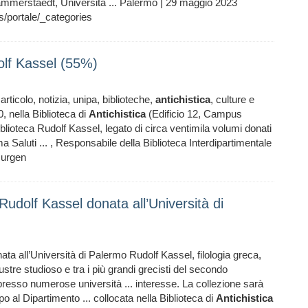
mmerstaedt, Università ... Palermo | 29 maggio 2023
s/portale/_categories
olf Kassel (55%)
ticolo, notizia, unipa, biblioteche,
antichistica
, culture e
, nella Biblioteca di
Antichistica
(Edificio 12, Campus
Biblioteca Rudolf Kassel, legato di circa ventimila volumi donati
 Saluti ... , Responsabile della Biblioteca Interdipartimentale
urgen
 Rudolf Kassel donata all’Università di
ata all’Università di Palermo Rudolf Kassel, filologia greca,
lustre studioso e tra i più grandi grecisti del secondo
resso numerose università ... interesse. La collezione sarà
po al Dipartimento ... collocata nella Biblioteca di
Antichistica