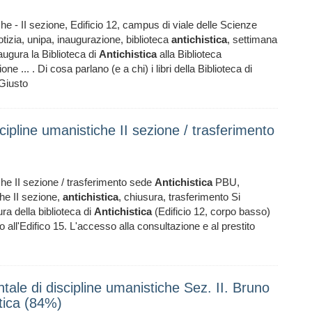
che - II sezione, Edificio 12, campus di viale delle Scienze
otizia, unipa, inaugurazione, biblioteca
antichistica
, settimana
augura la Biblioteca di
Antichistica
alla Biblioteca
ne ... . Di cosa parlano (e a chi) i libri della Biblioteca di
 Giusto
scipline umanistiche II sezione / trasferimento
iche II sezione / trasferimento sede
Antichistica
PBU,
che II sezione,
antichistica
, chiusura, trasferimento Si
ra della biblioteca di
Antichistica
(Edificio 12, corpo basso)
o all'Edifico 15. L'accesso alla consultazione e al prestito
tale di discipline umanistiche Sez. II. Bruno
tica (84%)