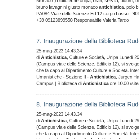
Monaco") biblioteche unipa, orari, servizi, bidum, bi
bruno lavagnini giusto monaco
antichistica
, polo 
PA084 Viale delle Scienze Ed 12 corpo basso - 9012
+39 09123899558 Responsabile Valeria Tardo
7. Inaugurazione della Biblioteca Ru
25-mag-2023 14.43.34
di
Antichistica
, Culture e Società, Unipa Lunedì 29
(Campus viale delle Scienze, Edificio 12), si svolger
che fa capo al Dipartimento Culture e Società. Inte
Umanistiche - Sezione II -
Antichistica
, Jurgen Ha
Campus | Biblioteca di
Antichistica
ore 10.00 /site
8. Inaugurazione della Biblioteca Ru
25-mag-2023 14.43.34
di
Antichistica
, Culture e Società, Unipa Lunedì 29
(Campus viale delle Scienze, Edificio 12), si svolger
che fa capo al Dipartimento Culture e Società. Inte