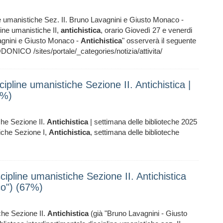
ne umanistiche Sez. II. Bruno Lavagnini e Giusto Monaco -
line umanistiche II,
antichistica
, orario Giovedì 27 e venerdi
vagnini e Giusto Monaco -
Antichistica
" osserverà il seguente
NICO /sites/portale/_categories/notizia/attivita/
scipline umanistiche Sezione II. Antichistica |
1%)
iche Sezione II.
Antichistica
| settimana delle biblioteche 2025
tiche Sezione I,
Antichistica
, settimana delle biblioteche
scipline umanistiche Sezione II. Antichistica
co") (67%)
iche Sezione II.
Antichistica
(già "Bruno Lavagnini - Giusto