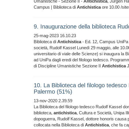
Umanistiche - Sezione II -
Antichistica
, Jurgen Ha
Campus | Biblioteca di
Antichistica
ore 10.00 /site
9. Inaugurazione della biblioteca Rud
25-mag-2023 16.10.23
Biblioteca di
Antichistica
- Ed. 12, Campus UniPa ar
società, Rudolf Kassel Lunedì 29 maggio, alle 10.00
universitario di viale delle Scienze) si inaugura la 
ad UniPa dagli eredi del filologo tedesco. Programma
di Discipline Umanistiche Sezione II
Antichistica
J
10. La Biblioteca del filologo tedesco
Palermo (51%)
13-nov-2020 2.39.59
La Biblioteca del filologo tedesco Rudolf Kassel don
biblioteca,
antichistica
, Cultura e Società, Unipa Il
dopoguerra, Rudolf Kassel, dottore honoris causa p
collocata nella Biblioteca di
Antichistica
, che fa ca