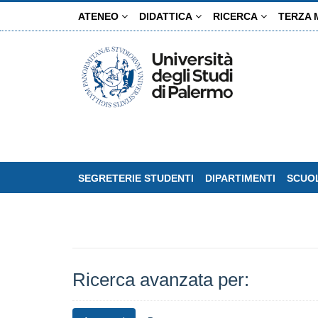
Salta
ATENEO
DIDATTICA
RICERCA
TERZA 
al
contenuto
principale
SEGRETERIE STUDENTI
DIPARTIMENTI
SCUOL
Ricerca avanzata per: