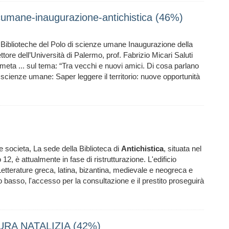
cumane-inaugurazione-antichistica (46%)
 Biblioteche del Polo di scienze umane Inaugurazione della
ttore dell’Università di Palermo, prof. Fabrizio Micari Saluti
ometa ... sul tema: “Tra vecchi e nuovi amici. Di cosa parlano
di scienze umane: Saper leggere il territorio: nuove opportunità
 e societa, La sede della Biblioteca di
Antichistica
, situata nel
, è attualmente in fase di ristrutturazione. L'edificio
 Letterature greca, latina, bizantina, medievale e neogreca e
po basso, l'accesso per la consultazione e il prestito proseguirà
IUSURA NATALIZIA (42%)