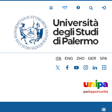
Salta
al
Toggle
Toggle
contenuto
Navigation
Navigation
principale
ITA
ENG
ZHO
GER
SPA