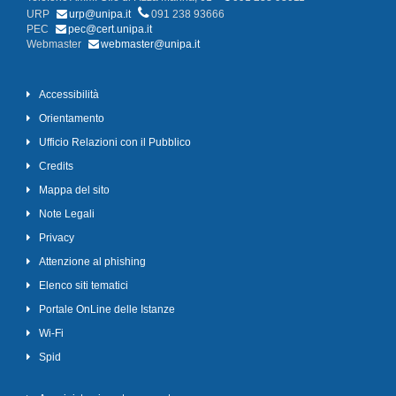
URP
urp@unipa.it
091 238 93666
PEC
pec@cert.unipa.it
Webmaster
webmaster@unipa.it
Accessibilità
Orientamento
Ufficio Relazioni con il Pubblico
Credits
Mappa del sito
Note Legali
Privacy
Attenzione al phishing
Elenco siti tematici
Portale OnLine delle Istanze
Wi-Fi
Spid