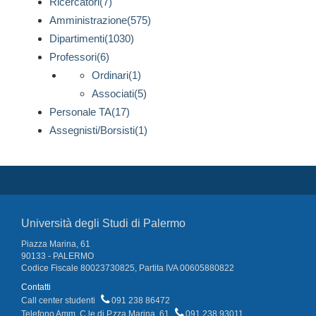
Ricercatori(7)
Amministrazione(575)
Dipartimenti(1030)
Professori(6)
Ordinari(1)
Associati(5)
Personale TA(17)
Assegnisti/Borsisti(1)
Università degli Studi di Palermo
Piazza Marina, 61
90133 - PALERMO
Codice Fiscale 80023730825, Partita IVA 00605880822
Contatti
Call center studenti
091 238 86472
Telefono Amm. C.le di P.zza Marina, 61
091 238 93011