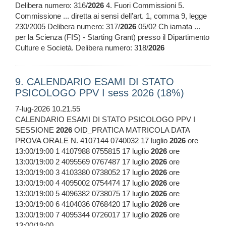
Delibera numero: 316/
2026
4. Fuori Commissioni 5.
Commissione ... diretta ai sensi dell’art. 1, comma 9, legge
230/2005 Delibera numero: 317/
2026
05/02 Ch iamata ...
per la Scienza (FIS) - Starting Grant) presso il Dipartimento
Culture e Società. Delibera numero: 318/
2026
9. CALENDARIO ESAMI DI STATO
PSICOLOGO PPV I sess 2026 (18%)
7-lug-2026 10.21.55
CALENDARIO ESAMI DI STATO PSICOLOGO PPV I
SESSIONE
2026
OID_PRATICA MATRICOLA DATA
PROVA ORALE N. 4107144 0740032 17 luglio
2026
ore
13:00/19:00 1 4107988 0755815 17 luglio
2026
ore
13:00/19:00 2 4095569 0767487 17 luglio
2026
ore
13:00/19:00 3 4103380 0738052 17 luglio
2026
ore
13:00/19:00 4 4095002 0754474 17 luglio
2026
ore
13:00/19:00 5 4096382 0738075 17 luglio
2026
ore
13:00/19:00 6 4104036 0768420 17 luglio
2026
ore
13:00/19:00 7 4095344 0726017 17 luglio
2026
ore
13:00/19:00