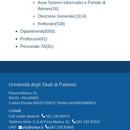
Area Sistemi Informativi e Portale di
Ateneo(16)
Direzione Generale(1614)
Rettorato(538)
Dipartimenti(5000)
Professori(61)
Personale TA(81)
Università degli Studi di Palermo
Piazza Marina, 61
90133 - PALERMO
Codice Fiscale 80023730825, Partita IVA 00605880822
Contatti
Call center studenti
091 238 86472
Telefono Amm. C.le di P.zza Marina, 61
091 238 93011
URP
urp@unipa.it
091 238 93666