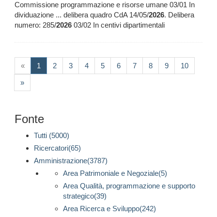
Commissione programmazione e risorse umane 03/01 In
dividuazione ... delibera quadro CdA 14/05/
2026
. Delibera
numero: 285/
2026
03/02 In centivi dipartimentali
(current)
«
1
2
3
4
5
6
7
8
9
10
»
Fonte
Tutti (5000)
Ricercatori(65)
Amministrazione(3787)
Area Patrimoniale e Negoziale(5)
Area Qualità, programmazione e supporto
strategico(39)
Area Ricerca e Sviluppo(242)