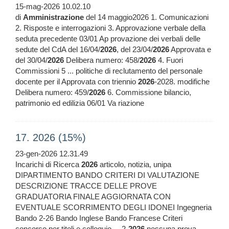
15-mag-2026 10.02.10
di
Amministrazione
del 14 maggio2026 1. Comunicazioni
2. Risposte e interrogazioni 3. Approvazione verbale della
seduta precedente 03/01 Ap provazione dei verbali delle
sedute del CdA del 16/04/
2026
, del 23/04/
2026
Approvata e
del 30/04/
2026
Delibera numero: 458/
2026
4. Fuori
Commissioni 5 ... politiche di reclutamento del personale
docente per il Approvata con triennio
2026
-2028. modifiche
Delibera numero: 459/
2026
6. Commissione bilancio,
patrimonio ed edilizia 06/01 Va riazione
17. 2026 (15%)
23-gen-2026 12.31.49
Incarichi di Ricerca
2026
articolo, notizia, unipa
DIPARTIMENTO BANDO CRITERI DI VALUTAZIONE
DESCRIZIONE TRACCE DELLE PROVE
GRADUATORIA FINALE AGGIORNATA CON
EVENTUALE SCORRIMENTO DEGLI IDONEI Ingegneria
Bando 2-26 Bando Inglese Bando Francese Criteri
concorso per titoli e colloquio ... 2-
2026
nessuna prova