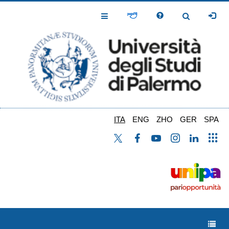
Salta
al
Toggle
Toggle
contenuto
Navigation
Navigation
principale
ITA
ENG
ZHO
GER
SPA