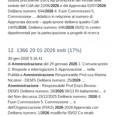
seduta precedente 03/01 Ap provazione dei verbali delle
sedute del CdA del 22/06/
2026
e del Approvata 02/07/
2026
Delibera numero: 644/
2026
4. Fuori Commissioni 5.
Commissione ... didattico in relazione al numero di
Approvata docenti – applicazione delibera quadro CdA
14/05/
2026
. Delibera numero: 646/
2026
05/02 In centivi
dipartimentali per la partecipazione a progetti di ricerca
12. 1366 29 01 2026 esiti (17%)
30-gen-2026 9.16.41
di
Amministrazione
del 29 gennaio
2026
1. Comunicazioni
2. Risposte e interrogazioni 3. Approvazione ... nella
Pubblica
Amministrazione
Responsabile Prof.ssa Marina
Nicolosi - DEMS Delibera numero: 25/
2026
...
Amministrazione
- Responsabile Prof Enzo Bivona -
DEMS Delibera numero: 28/
2026
06/13 Ri baltamento ... e
del Non discussa 19/12/2025 Delibera numero: /
2026
4.
Fuori Commissioni 5. Commissione ... e
dell’Organizzazione (PIAO)
2026
-2028 Approvata con
Delibera numero: 1/
2026
modifiche 05/02 Co ntratti