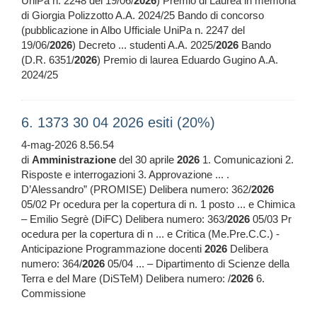
UniPa n. 2248 del 19/06/
2026
) Premio di Laurea in memoria
di Giorgia Polizzotto A.A. 2024/25 Bando di concorso
(pubblicazione in Albo Ufficiale UniPa n. 2247 del
19/06/
2026
) Decreto ... studenti A.A. 2025/
2026
Bando
(D.R. 6351/
2026
) Premio di laurea Eduardo Gugino A.A.
2024/25
6. 1373 30 04 2026 esiti (20%)
4-mag-2026 8.56.54
di
Amministrazione
del 30 aprile
2026
1. Comunicazioni 2.
Risposte e interrogazioni 3. Approvazione ... .
D’Alessandro” (PROMISE) Delibera numero: 362/
2026
05/02 Pr ocedura per la copertura di n. 1 posto ... e Chimica
– Emilio Segrè (DiFC) Delibera numero: 363/
2026
05/03 Pr
ocedura per la copertura di n ... e Critica (Me.Pre.C.C.) -
Anticipazione Programmazione docenti
2026
Delibera
numero: 364/
2026
05/04 ... – Dipartimento di Scienze della
Terra e del Mare (DiSTeM) Delibera numero: /
2026
6.
Commissione