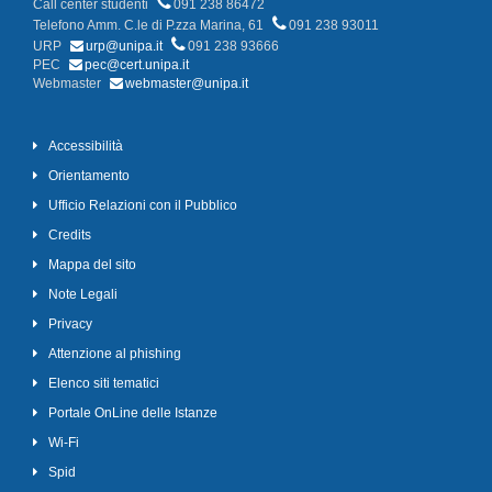
Call center studenti
091 238 86472
Telefono Amm. C.le di P.zza Marina, 61
091 238 93011
URP
urp@unipa.it
091 238 93666
PEC
pec@cert.unipa.it
Webmaster
webmaster@unipa.it
Accessibilità
Orientamento
Ufficio Relazioni con il Pubblico
Credits
Mappa del sito
Note Legali
Privacy
Attenzione al phishing
Elenco siti tematici
Portale OnLine delle Istanze
Wi-Fi
Spid