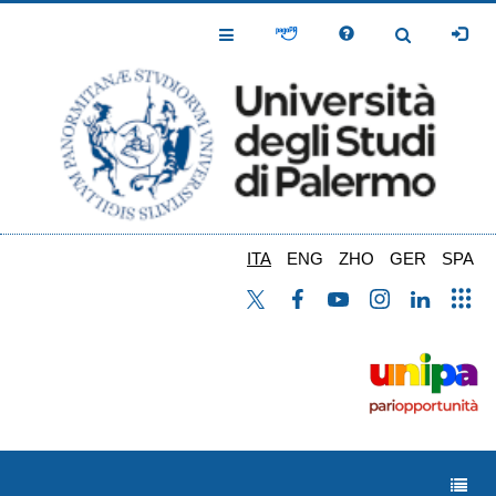
Salta
al
Toggle
Toggle
contenuto
Navigation
Navigation
principale
ITA
ENG
ZHO
GER
SPA