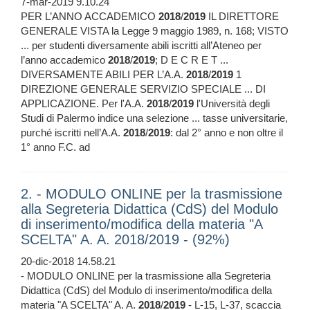
7-mar-2019 9.10.24
PER L’ANNO ACCADEMICO
2018
/
2019
IL DIRETTORE
GENERALE VISTA la Legge 9 maggio 1989, n. 168; VISTO
... per studenti diversamente abili iscritti all’Ateneo per
l’anno accademico
2018
/
2019
; D E C R E T ...
DIVERSAMENTE ABILI PER L’A.A.
2018
/
2019
1
DIREZIONE GENERALE SERVIZIO SPECIALE ... DI
APPLICAZIONE. Per l'A.A.
2018
/
2019
l'Università degli
Studi di Palermo indice una selezione ... tasse universitarie,
purché iscritti nell’A.A.
2018
/
2019
: dal 2° anno e non oltre il
1° anno F.C. ad
2. - MODULO ONLINE per la trasmissione
alla Segreteria Didattica (CdS) del Modulo
di inserimento/modifica della materia "A
SCELTA" A. A. 2018/2019 - (92%)
20-dic-2018 14.58.21
- MODULO ONLINE per la trasmissione alla Segreteria
Didattica (CdS) del Modulo di inserimento/modifica della
materia "A SCELTA" A. A.
2018
/
2019
- L-15, L-37, scaccia