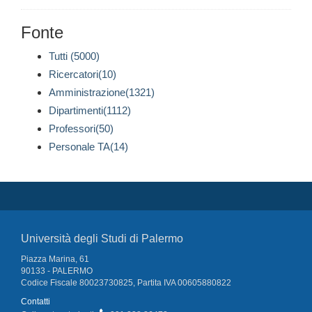
Fonte
Tutti (5000)
Ricercatori(10)
Amministrazione(1321)
Dipartimenti(1112)
Professori(50)
Personale TA(14)
Università degli Studi di Palermo
Piazza Marina, 61
90133 - PALERMO
Codice Fiscale 80023730825, Partita IVA 00605880822
Contatti