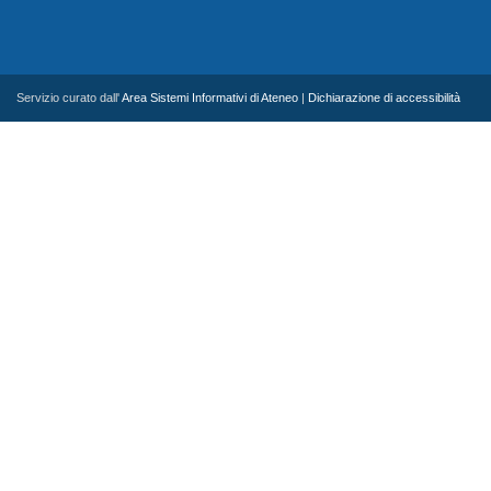
Servizio curato dall'
Area Sistemi Informativi di Ateneo
|
Dichiarazione di accessibilità