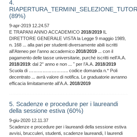
4.
RIAPERTURA_TERMINI_SELEZIONE_TUTOR_
(89%)
9-apr-2019 12.24.57
E TRAPANI ANNO ACCADEMICO
2018
/
2019
IL
DIRETTORE GENERALE VISTA la Legge 9 maggio 1989,
n. 168 ... alla pari per studenti diversamente abili iscritti
all’Ateneo per l’anno accademico
2018
/
2019
... con il
pagamento delle tasse universitarie, purché iscritti nell’A.A.
2018
/
2019
: dal 2° anno e non ... " per l’A.A.
2018
/
2019
Scuola di …………………….. codice domanda n.* Poli
decentrato ... avrà valore di notifica. Le graduatorie avranno
efficacia limitatamente all’A.A.
2018
/
2019
5. Scadenze e procedure per i laureandi
della sessione estiva (60%)
9-giu-2020 12.11.37
Scadenze e procedure per i laureandi della sessione estiva
avvisi, brucculeri, studenti, scadenze laureandi, I laurendi