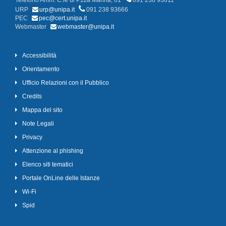
Telefono Amm. C.le di P.zza Marina, 61
091 238 93011
URP
urp@unipa.it
091 238 93666
PEC
pec@cert.unipa.it
Webmaster
webmaster@unipa.it
Accessibilità
Orientamento
Ufficio Relazioni con il Pubblico
Credits
Mappa del sito
Note Legali
Privacy
Attenzione al phishing
Elenco siti tematici
Portale OnLine delle Istanze
Wi-Fi
Spid