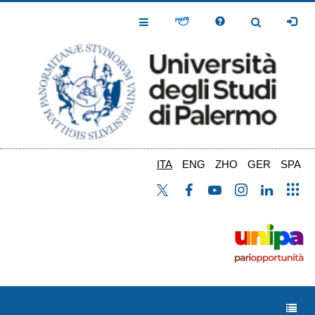
Salta
al
Toggle
Toggle
contenuto
Navigation
Navigation
principale
ITA
ENG
ZHO
GER
SPA