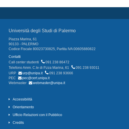
Università degli Studi di Palermo
Piazza Marina, 61
90133 - PALERMO
Codice Fiscale 80023730825, Partita IVA 00605880822
Contatti
Call center studenti
091 238 86472
Telefono Amm. C.le di P.zza Marina, 61
091 238 93011
URP
urp@unipa.it
091 238 93666
PEC
pec@cert.unipa.it
Webmaster
webmaster@unipa.it
Accessibilità
Orientamento
Ufficio Relazioni con il Pubblico
Credits