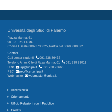
Università degli Studi di Palermo
Piazza Marina, 61
90133 - PALERMO
Codice Fiscale 80023730825, Partita IVA 00605880822
Contatti
Call center studenti
091 238 86472
Telefono Amm. C.le di P.zza Marina, 61
091 238 93011
URP
urp@unipa.it
091 238 93666
PEC
pec@cert.unipa.it
Webmaster
webmaster@unipa.it
Accessibilità
Orientamento
Ufficio Relazioni con il Pubblico
Credits