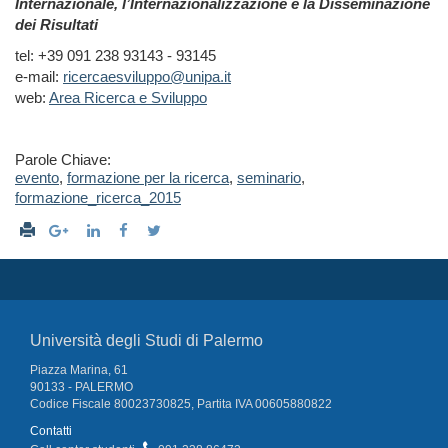
Internazionale, l’Internazionalizzazione e la Disseminazione
dei Risultati
tel: +39 091 238 93143 - 93145
e-mail:
ricercaesviluppo@unipa.it
web:
Area Ricerca e Sviluppo
Parole Chiave:
evento
,
formazione per la ricerca
,
seminario
,
formazione_ricerca_2015
Università degli Studi di Palermo
Piazza Marina, 61
90133 - PALERMO
Codice Fiscale 80023730825, Partita IVA 00605880822
Contatti