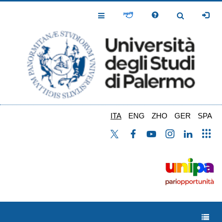
Salta
al
Toggle
Toggle
contenuto
Navigation
Navigation
principale
ITA
ENG
ZHO
GER
SPA