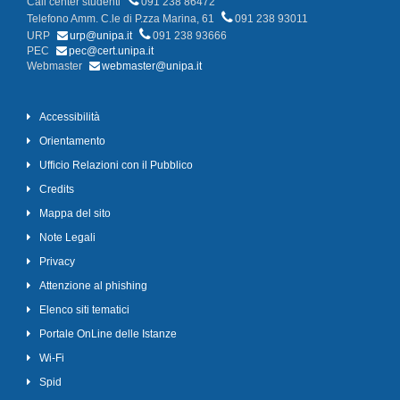
Call center studenti
091 238 86472
Telefono Amm. C.le di P.zza Marina, 61
091 238 93011
URP
urp@unipa.it
091 238 93666
PEC
pec@cert.unipa.it
Webmaster
webmaster@unipa.it
Accessibilità
Orientamento
Ufficio Relazioni con il Pubblico
Credits
Mappa del sito
Note Legali
Privacy
Attenzione al phishing
Elenco siti tematici
Portale OnLine delle Istanze
Wi-Fi
Spid