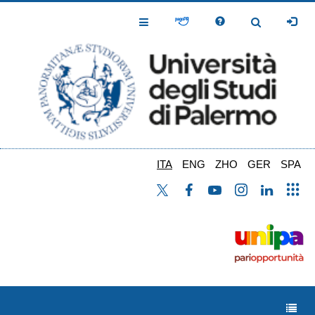
Salta
al
Toggle
Toggle
contenuto
Navigation
Navigation
principale
ITA
ENG
ZHO
GER
SPA