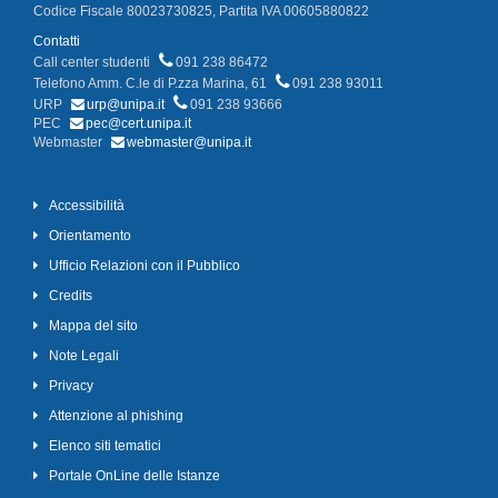
Codice Fiscale 80023730825, Partita IVA 00605880822
Contatti
Call center studenti
091 238 86472
Telefono Amm. C.le di P.zza Marina, 61
091 238 93011
URP
urp@unipa.it
091 238 93666
PEC
pec@cert.unipa.it
Webmaster
webmaster@unipa.it
Accessibilità
Orientamento
Ufficio Relazioni con il Pubblico
Credits
Mappa del sito
Note Legali
Privacy
Attenzione al phishing
Elenco siti tematici
Portale OnLine delle Istanze