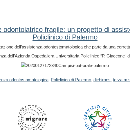
 odontoiatrico fragile: un progetto di assi
Policlinico di Palermo
zazione dell’assistenza odontostomatologica che parte da una corretta
nza dell’Azienda Ospedaliera Universitaria Policlinico “P. Giaccone” 
enza odontostomatologica
,
Policlinico di Palermo
,
dichirons
,
terza mi