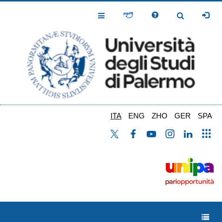
Salta
al
Toggle
Toggle
contenuto
Navigation
Navigation
principale
ITA
ENG
ZHO
GER
SPA