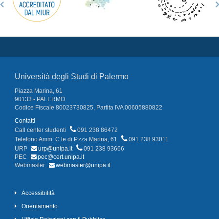
Università degli Studi di Palermo
Piazza Marina, 61
90133 - PALERMO
Codice Fiscale 80023730825, Partita IVA 00605880822
Contatti
Call center studenti
091 238 86472
Telefono Amm. C.le di P.zza Marina, 61
091 238 93011
URP
urp@unipa.it
091 238 93666
PEC
pec@cert.unipa.it
Webmaster
webmaster@unipa.it
Accessibilità
Orientamento