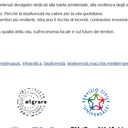
ti divulgativi dedicati alla tutela ambientale, alla resilienza degli ec
lo:
Perché la biodiversità ha valore per la vita quotidiana
.
ritori più resilienti, riducano il rischio di incendi, contrastino erosio
ualità della vita, sull’economia locale e sul futuro dei territori.
 medmaquis
,
infografica
,
biodiversità
,
biodiversità macchia mediterran