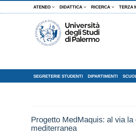
Salta
ATENEO
DIDATTICA
RICERCA
TERZA 
al
contenuto
principale
SEGRETERIE STUDENTI
DIPARTIMENTI
SCUOL
Progetto MedMaquis: al via la 
mediterranea