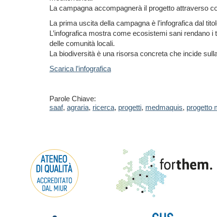
La campagna accompagnerà il progetto attraverso contenu
La prima uscita della campagna è l’infografica dal tito
L’infografica mostra come ecosistemi sani rendano i ter
delle comunità locali.
La biodiversità è una risorsa concreta che incide sulla q
Scarica l’infografica
Parole Chiave:
saaf
,
agraria
,
ricerca
,
progetti
,
medmaquis
,
progetto