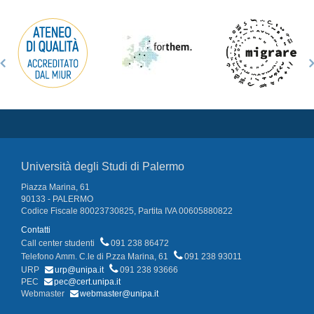
Università degli Studi di Palermo
Piazza Marina, 61
90133 - PALERMO
Codice Fiscale 80023730825, Partita IVA 00605880822
Contatti
Call center studenti
091 238 86472
Telefono Amm. C.le di P.zza Marina, 61
091 238 93011
URP
urp@unipa.it
091 238 93666
PEC
pec@cert.unipa.it
Webmaster
webmaster@unipa.it