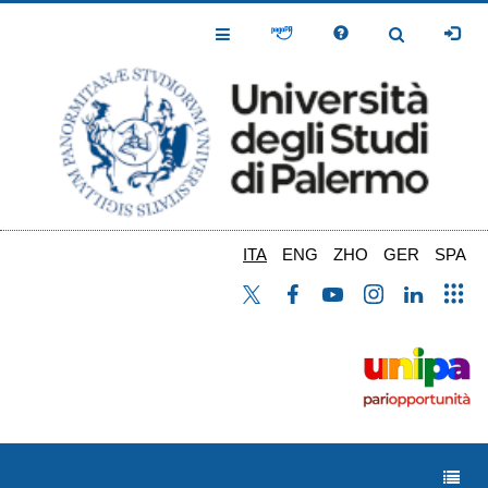
Salta
al
Toggle
Toggle
contenuto
Navigation
Navigation
principale
ITA
ENG
ZHO
GER
SPA