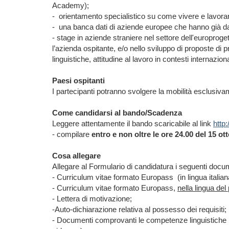
Academy);
-
orientamento specialistico su come vivere e lavora
-
una banca dati di aziende europee che hanno già dato
- stage in aziende straniere nel settore dell'europroge
l’azienda ospitante, e/o nello sviluppo di proposte di 
linguistiche, attitudine al lavoro in contesti internazio
Paesi ospitanti
I partecipanti potranno svolgere la mobilità esclusi
Come candidarsi al bando/Scadenza
Leggere attentamente il bando scaricabile al link
http
- compilare
entro e non oltre le ore 24.00 del 15 ot
Cosa allegare
Allegare al Formulario di candidatura i seguenti docu
- Curriculum vitae formato Europass
(in lingua italian
- Curriculum vitae formato Europass,
nella lingua del
- Lettera di motivazione;
-Auto-dichiarazione relativa al possesso dei requisiti;
- Documenti comprovanti le competenze linguistiche (c