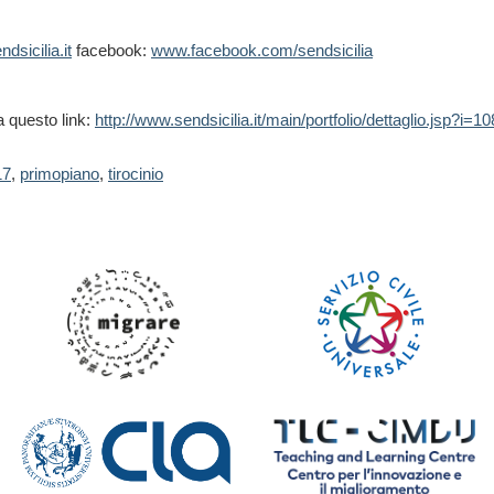
dsicilia.it
facebook:
www.facebook.com/sendsicilia
a questo link:
http://www.sendsicilia.it/main/portfolio/dettaglio.jsp?i=10
17
,
primopiano
,
tirocinio