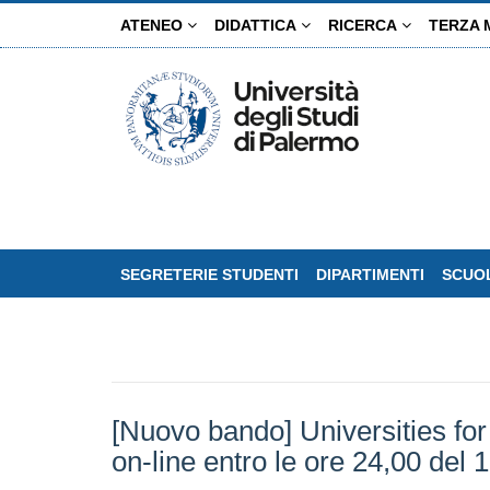
Salta
ATENEO
DIDATTICA
RICERCA
TERZA 
al
contenuto
principale
SEGRETERIE STUDENTI
DIPARTIMENTI
SCUOL
[Nuovo bando] Universities fo
on-line entro le ore 24,00 del 