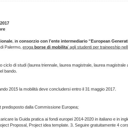
/2017
ore
zionale
, i
n consorzio con l’ente intermediario “European Genera
tà di Palermo,
eroga
borse di mobilita
' agli studenti per traineeship ne
 ciclo di studi (laurea triennale, laurea magistrale, laurea magistrale a
nel bando.
bando 2015 la mobilità deve concludersi entro il 31 maggio 2017.
port predisposto dalla Commissione Europea;
ricare la Guida pratica ai fondi europei 2014-2020 in italiano e in i
oject Proposal, Project idea template. 3. Seguire gratuitamente 4 co