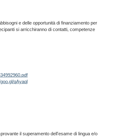
 fabbisogni e delle opportunità di finanziamento per
tecipanti si arricchiranno di contatti, competenze
834992960.pdf
//goo.gl/qAyaql
mprovante il superamento dell'esame di lingua e/o