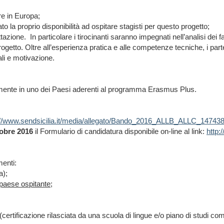
re in Europa;
 la proprio disponibilità ad ospitare stagisti per questo progetto;
ttazione.
In particolare i tirocinanti saranno impegnati nell’analisi dei
progetto. Oltre all’esperienza pratica e alle competenze tecniche, i par
nali e motivazione.
vamente in uno dei Paesi aderenti al programma Erasmus Plus.
://www.sendsicilia.it/media/allegato/Bando_2016_ALLB_ALLC_14743
tobre 2016
il Formulario di candidatura disponibile on-line al link:
http:
menti:
a);
 paese ospitante;
ertificazione rilasciata da una scuola di lingue e/o piano di studi co