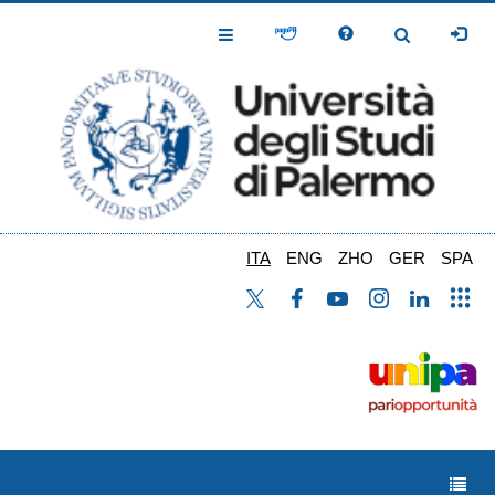
Salta
al
Toggle
Toggle
contenuto
Navigation
Navigation
principale
ITA
ENG
ZHO
GER
SPA