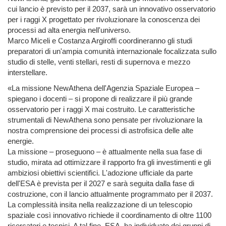
cui lancio è previsto per il 2037, sarà un innovativo osservatorio
per i raggi X progettato per rivoluzionare la conoscenza dei
processi ad alta energia nell'universo.
Marco Miceli e Costanza Argiroffi coordineranno gli studi
preparatori di un'ampia comunità internazionale focalizzata sullo
studio di stelle, venti stellari, resti di supernova e mezzo
interstellare.
«La missione NewAthena dell'Agenzia Spaziale Europea –
spiegano i docenti – si propone di realizzare il più grande
osservatorio per i raggi X mai costruito. Le caratteristiche
strumentali di NewAthena sono pensate per rivoluzionare la
nostra comprensione dei processi di astrofisica delle alte
energie.
La missione – proseguono – è attualmente nella sua fase di
studio, mirata ad ottimizzare il rapporto fra gli investimenti e gli
ambiziosi obiettivi scientifici. L'adozione ufficiale da parte
dell'ESA è prevista per il 2027 e sarà seguita dalla fase di
costruzione, con il lancio attualmente programmato per il 2037.
La complessità insita nella realizzazione di un telescopio
spaziale così innovativo richiede il coordinamento di oltre 1100
ricercatori e tecnici. A tal fine, ESA, ha individuato dei gruppi di