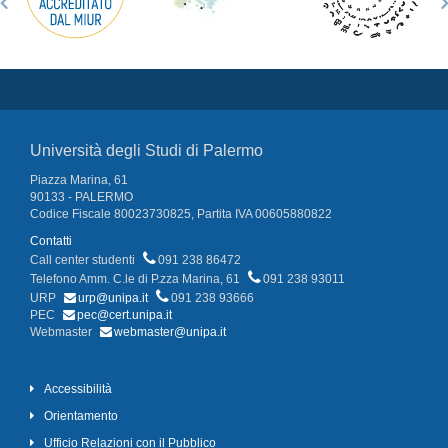
Università degli Studi di Palermo
Piazza Marina, 61
90133 - PALERMO
Codice Fiscale 80023730825, Partita IVA 00605880822
Contatti
Call center studenti
091 238 86472
Telefono Amm. C.le di P.zza Marina, 61
091 238 93011
URP
urp@unipa.it
091 238 93666
PEC
pec@cert.unipa.it
Webmaster
webmaster@unipa.it
Accessibilità
Orientamento
Ufficio Relazioni con il Pubblico