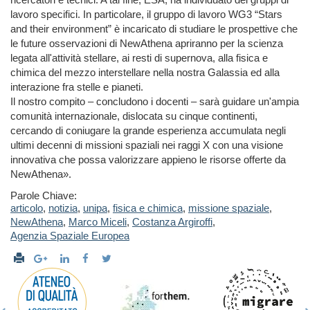
lavoro specifici. In particolare, il gruppo di lavoro WG3 “Stars
and their environment” è incaricato di studiare le prospettive che
le future osservazioni di NewAthena apriranno per la scienza
legata all'attività stellare, ai resti di supernova, alla fisica e
chimica del mezzo interstellare nella nostra Galassia ed alla
interazione fra stelle e pianeti.
Il nostro compito – concludono i docenti – sarà guidare un'ampia
comunità internazionale, dislocata su cinque continenti,
cercando di coniugare la grande esperienza accumulata negli
ultimi decenni di missioni spaziali nei raggi X con una visione
innovativa che possa valorizzare appieno le risorse offerte da
NewAthena».
Parole Chiave:
articolo
,
notizia
,
unipa
,
fisica e chimica
,
missione spaziale
,
NewAthena
,
Marco Miceli
,
Costanza Argiroffi
,
Agenzia Spaziale Europea