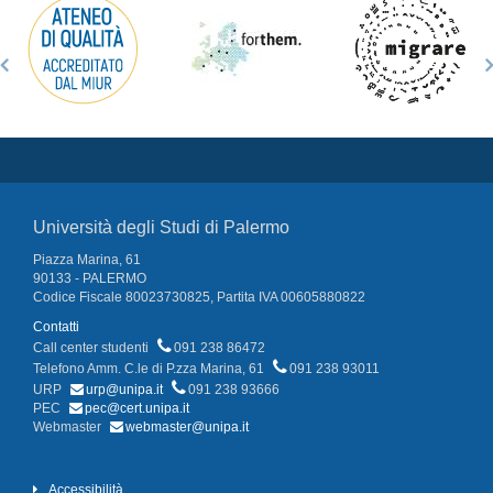
Università degli Studi di Palermo
Piazza Marina, 61
90133 - PALERMO
Codice Fiscale 80023730825, Partita IVA 00605880822
Contatti
Call center studenti
091 238 86472
Telefono Amm. C.le di P.zza Marina, 61
091 238 93011
URP
urp@unipa.it
091 238 93666
PEC
pec@cert.unipa.it
Webmaster
webmaster@unipa.it
Accessibilità