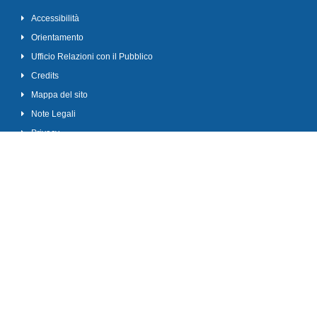
Accessibilità
Orientamento
Ufficio Relazioni con il Pubblico
Credits
Mappa del sito
Note Legali
Privacy
Attenzione al phishing
Elenco siti tematici
Portale OnLine delle Istanze
Wi-Fi
Spid
Amministrazione trasparente
Albo Ufficiale
Albo Fornitori