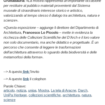
Gruttadauria
: «
La mostra rappresenta un’importante occasione
per restituire al pubblico materiali provenienti dal Sistema
museale di straordinario interesse storico e artistico,
valorizzando al tempo stesso il dialogo tra architettura, natura e
scienze
».
«
Questa esposizione
– aggiunge il direttore del Dipartimento di
Architettura,
Francesco Lo Piccolo
–
mette in evidenza la
ricchezza delle Collezioni Scientifiche del D’Arch e il loro valore
non solo documentario, ma anche didattico e progettuale. È un
percorso che consente di leggere le trasformazioni
dell’architettura attraverso lo sguardo della biodiversità e delle
metamorfosi della forma
».
--> A questo
link
l'invito
--> A questo
link
il colophon
Parole Chiave:
articolo
,
notizia
,
unipa
,
Mostra
,
La tela di Aracne
,
Darch
,
UniPa Heritage
,
collezioni scientifiche
,
architettura
,
natura
,
scienze