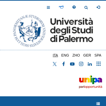
Salta
al
Toggle
Toggle
contenuto
Navigation
Navigation
principale
ITA
ENG
ZHO
GER
SPA