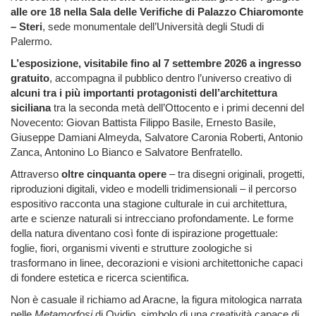
alle ore 18 nella Sala delle Verifiche di Palazzo Chiaromonte
– Steri
, sede monumentale dell’Università degli Studi di
Palermo.
L’esposizione, visitabile fino al 7 settembre 2026 a ingresso
gratuito
, accompagna il pubblico dentro l’universo creativo di
alcuni tra i più importanti protagonisti dell’architettura
siciliana
tra la seconda metà dell’Ottocento e i primi decenni del
Novecento: Giovan Battista Filippo Basile, Ernesto Basile,
Giuseppe Damiani Almeyda, Salvatore Caronia Roberti, Antonio
Zanca, Antonino Lo Bianco e Salvatore Benfratello.
Attraverso
oltre cinquanta opere
– tra disegni originali, progetti,
riproduzioni digitali, video e modelli tridimensionali – il percorso
espositivo racconta una stagione culturale in cui architettura,
arte e scienze naturali si intrecciano profondamente. Le forme
della natura diventano così fonte di ispirazione progettuale:
foglie, fiori, organismi viventi e strutture zoologiche si
trasformano in linee, decorazioni e visioni architettoniche capaci
di fondere estetica e ricerca scientifica.
Non è casuale il richiamo ad Aracne, la figura mitologica narrata
nelle
Metamorfosi
di Ovidio, simbolo di una creatività capace di