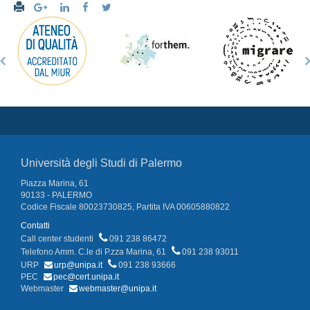
Università degli Studi di Palermo
Piazza Marina, 61
90133 - PALERMO
Codice Fiscale 80023730825, Partita IVA 00605880822
Contatti
Call center studenti
091 238 86472
Telefono Amm. C.le di P.zza Marina, 61
091 238 93011
URP
urp@unipa.it
091 238 93666
PEC
pec@cert.unipa.it
Webmaster
webmaster@unipa.it