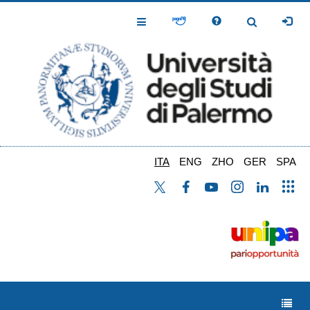
Salta
al
Toggle
Toggle
contenuto
Navigation
Navigation
principale
ITA
ENG
ZHO
GER
SPA