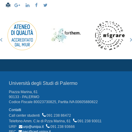
Università degli Studi di Palermo
Piazza Marina, 61
90133 - PALERMO
Codice Fiscale 80023730825, Partita IVA 00605880822
Contatti
Call center studenti
091 238 86472
Telefono Amm. C.le di P.zza Marina, 61
091 238 93011
URP
urp@unipa.it
091 238 93666
PEC
pec@cert.unipa.it