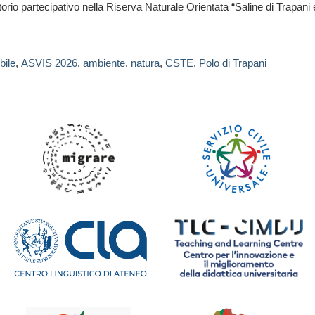
orio partecipativo nella Riserva Naturale Orientata “Saline di Trapani
bile
,
ASVIS 2026
,
ambiente
,
natura
,
CSTE
,
Polo di Trapani