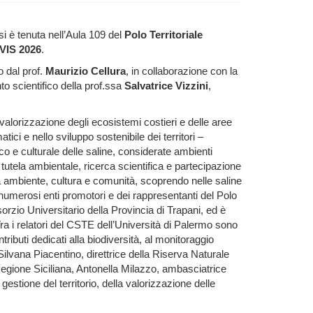
 si è tenuta nell’Aula 109 del
Polo Territoriale
SVIS 2026
.
to dal prof.
Maurizio Cellura
, in collaborazione con la
to scientifico della prof.ssa
Salvatrice Vizzini
,
valorizzazione degli ecosistemi costieri e delle aree
ici e nello sviluppo sostenibile dei territori –
co e culturale delle saline, considerate ambienti
 tutela ambientale, ricerca scientifica e partecipazione
 tra ambiente, cultura e comunità, scoprendo nelle saline
ei numerosi enti promotori e dei rappresentanti del Polo
sorzio Universitario della Provincia di Trapani, ed è
 Tra i relatori del CSTE dell’Università di Palermo sono
buti dedicati alla biodiversità, al monitoraggio
 Silvana Piacentino, direttrice della Riserva Naturale
 Regione Siciliana, Antonella Milazzo, ambasciatrice
estione del territorio, della valorizzazione delle