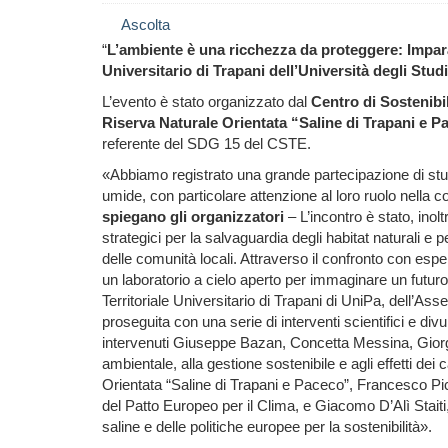
Ascolta
“
L’ambiente è una ricchezza da proteggere: Impa
Universitario di Trapani dell’Università degli Stud
L’evento è stato organizzato dal
Centro di Sostenibi
Riserva Naturale Orientata “Saline di Trapani e P
referente del SDG 15 del CSTE.
«Abbiamo registrato una grande partecipazione di stude
umide, con particolare attenzione al loro ruolo nella co
spiegano gli organizzatori
– L’incontro è stato, ino
strategici per la salvaguardia degli habitat naturali e
delle comunità locali. Attraverso il confronto con esper
un laboratorio a cielo aperto per immaginare un futuro p
Territoriale Universitario di Trapani di UniPa, dell’Ass
proseguita con una serie di interventi scientifici e div
intervenuti Giuseppe Bazan, Concetta Messina, Giorgio
ambientale, alla gestione sostenibile e agli effetti dei
Orientata “Saline di Trapani e Paceco”, Francesco Picc
del Patto Europeo per il Clima, e Giacomo D’Alì Staiti,
saline e delle politiche europee per la sostenibilità».