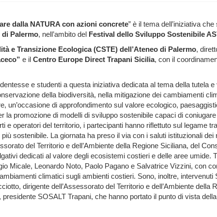
rare dalla NATURA con azioni concrete
” è il tema dell’iniziativa che
i di Palermo
, nell’ambito del
Festival dello Sviluppo Sostenibile A
lità e Transizione Ecologica (CSTE) dell’Ateneo di Palermo
, diret
aceco”
e il
Centro Europe Direct Trapani Sicilia
, con il coordinamen
ntesse e studenti a questa iniziativa dedicata al tema della tutela e 
nservazione della biodiversità, nella mitigazione dei cambiamenti climat
ltre, un’occasione di approfondimento sul valore ecologico, paesaggisti
 per la promozione di modelli di sviluppo sostenibile capaci di coniugare
ti e operatori del territorio, i partecipanti hanno riflettuto sul legame
iù sostenibile. La giornata ha preso il via con i saluti istituzionali d
essorato del Territorio e dell’Ambiente della Regione Siciliana, del Con
ulgativi dedicati al valore degli ecosistemi costieri e delle aree umide.
 Micale, Leonardo Noto, Paolo Pagano e Salvatrice Vizzini, con contri
 cambiamenti climatici sugli ambienti costieri. Sono, inoltre, intervenuti
iotto, dirigente dell’Assessorato del Territorio e dell’Ambiente della
 presidente SOSALT Trapani, che hanno portato il punto di vista della g