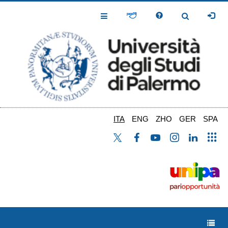
Salta
al
Toggle
Toggle
contenuto
Navigation
Navigation
principale
ITA
ENG
ZHO
GER
SPA