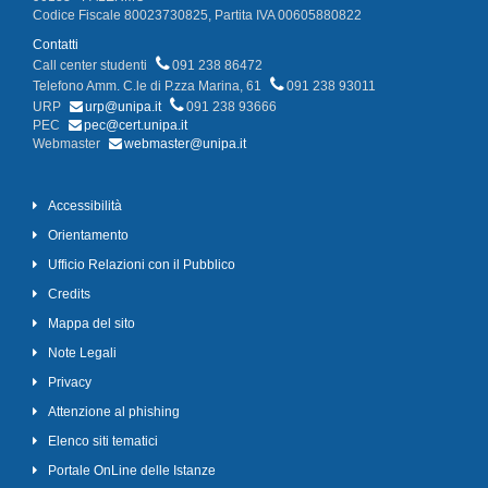
Codice Fiscale 80023730825, Partita IVA 00605880822
Contatti
Call center studenti
091 238 86472
Telefono Amm. C.le di P.zza Marina, 61
091 238 93011
URP
urp@unipa.it
091 238 93666
PEC
pec@cert.unipa.it
Webmaster
webmaster@unipa.it
Accessibilità
Orientamento
Ufficio Relazioni con il Pubblico
Credits
Mappa del sito
Note Legali
Privacy
Attenzione al phishing
Elenco siti tematici
Portale OnLine delle Istanze