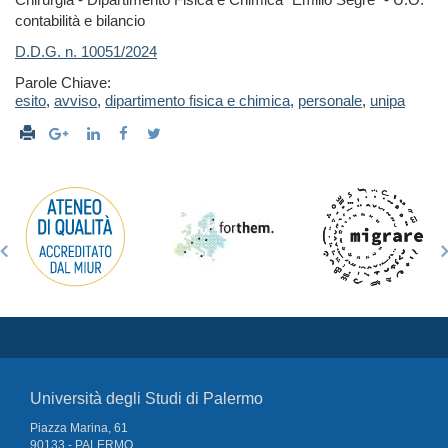
contabilità e bilancio
D.D.G. n.
10051
/2024
Parole Chiave:
esito
,
avviso
,
dipartimento fisica e chimica
,
personale
,
unipa
Università degli Studi di Palermo
Piazza Marina, 61
90133 - PALERMO