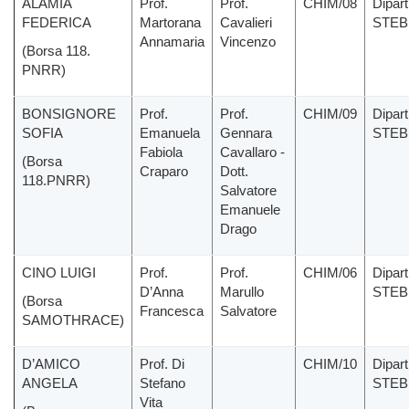
ALAMIA
Prof.
Prof.
CHIM/08
Dipar
FEDERICA
Martorana
Cavalieri
STEB
Annamaria
Vincenzo
(Borsa 118.
PNRR)
BONSIGNORE
Prof.
Prof.
CHIM/09
Dipar
SOFIA
Emanuela
Gennara
STEB
Fabiola
Cavallaro -
(Borsa
Craparo
Dott.
118.PNRR)
Salvatore
Emanuele
Drago
CINO LUIGI
Prof.
Prof.
CHIM/06
Dipar
D’Anna
Marullo
STEB
(Borsa
Francesca
Salvatore
SAMOTHRACE)
D’AMICO
Prof. Di
CHIM/10
Dipar
ANGELA
Stefano
STEB
Vita