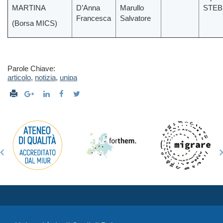
MARTINA
D’Anna
Marullo
STEB
Francesca
Salvatore
(Borsa MICS)
Parole Chiave:
articolo
,
notizia
,
unipa