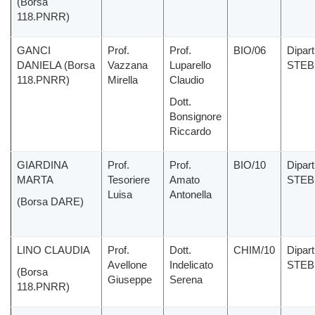
(Borsa
118.PNRR)
GANCI
Prof.
Prof.
BIO/06
Dipar
DANIELA (Borsa
Vazzana
Luparello
STEB
118.PNRR)
Mirella
Claudio
Dott.
Bonsignore
Riccardo
GIARDINA
Prof.
Prof.
BIO/10
Dipar
MARTA
Tesoriere
Amato
STEB
Luisa
Antonella
(Borsa DARE)
LINO CLAUDIA
Prof.
Dott.
CHIM/10
Dipar
Avellone
Indelicato
STEB
(Borsa
Giuseppe
Serena
118.PNRR)