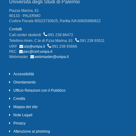
Università degli Studi di Palermo
Piazza Marina, 61
90133 - PALERMO
Codice Fiscale 80023730825, Partita IVA 00605880822
Contatti
Call center studenti
091 238 86472
Telefono Amm. C.le di P.zza Marina, 61
091 238 93011
URP
urp@unipa.it
091 238 93666
PEC
pec@cert.unipa.it
Webmaster
webmaster@unipa.it
Accessibilità
Orientamento
Ufficio Relazioni con il Pubblico
Credits
Mappa del sito
Note Legali
Privacy
Attenzione al phishing