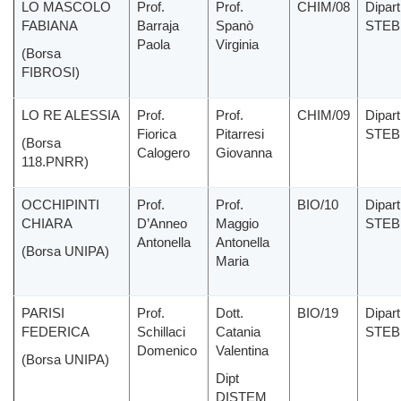
LO MASCOLO
Prof.
Prof.
CHIM/08
Dipar
FABIANA
Barraja
Spanò
STEB
Paola
Virginia
(Borsa
FIBROSI)
LO RE ALESSIA
Prof.
Prof.
CHIM/09
Dipar
Fiorica
Pitarresi
STEB
(Borsa
Calogero
Giovanna
118.PNRR)
OCCHIPINTI
Prof.
Prof.
BIO/10
Dipar
CHIARA
D’Anneo
Maggio
STEB
Antonella
Antonella
(Borsa UNIPA)
Maria
PARISI
Prof.
Dott.
BIO/19
Dipar
FEDERICA
Schillaci
Catania
STEB
Domenico
Valentina
(Borsa UNIPA)
Dipt
DISTEM