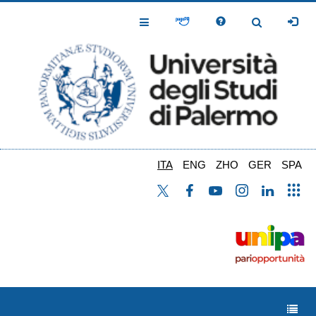
Salta
al
Toggle
Toggle
contenuto
Navigation
Navigation
principale
ITA
ENG
ZHO
GER
SPA