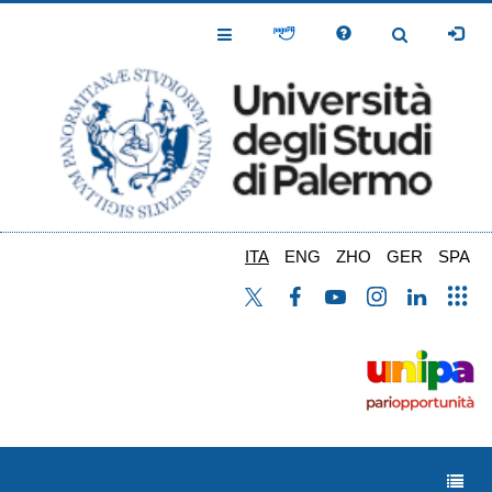
Salta
al
Toggle
Toggle
contenuto
Navigation
Navigation
principale
ITA
ENG
ZHO
GER
SPA