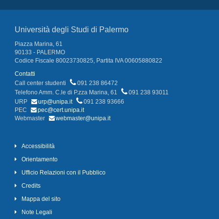
Università degli Studi di Palermo
Piazza Marina, 61
90133 - PALERMO
Codice Fiscale 80023730825, Partita IVA 00605880822
Contatti
Call center studenti
091 238 86472
Telefono Amm. C.le di P.zza Marina, 61
091 238 93011
URP
urp@unipa.it
091 238 93666
PEC
pec@cert.unipa.it
Webmaster
webmaster@unipa.it
Accessibilità
Orientamento
Ufficio Relazioni con il Pubblico
Credits
Mappa del sito
Note Legali