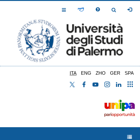
Salta
al
Toggle
Toggle
contenuto
Navigation
Navigation
principale
ITA
ENG
ZHO
GER
SPA