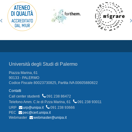
Università degli Studi di Palermo
Piazza Marina, 61
90133 - PALERMO
Codice Fiscale 80023730825, Partita IVA 00605880822
Contatti
Call center studenti
091 238 86472
Telefono Amm. C.le di P.zza Marina, 61
091 238 93011
URP
urp@unipa.it
091 238 93666
PEC
pec@cert.unipa.it
Webmaster
webmaster@unipa.it