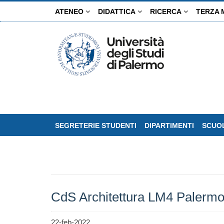
Salta
ATENEO
DIDATTICA
RICERCA
TERZA 
al
contenuto
principale
SEGRETERIE STUDENTI
DIPARTIMENTI
SCUOL
CdS Architettura LM4 Palermo
22-feb-2022