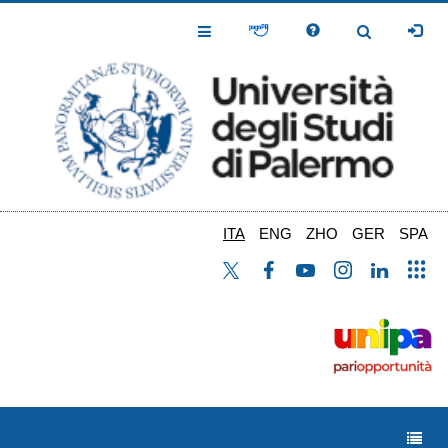
Salta
al
Toggle
Toggle
contenuto
Navigation
Navigation
principale
ITA
ENG
ZHO
GER
SPA