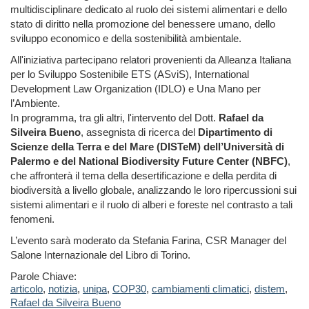
multidisciplinare dedicato al ruolo dei sistemi alimentari e dello
stato di diritto nella promozione del benessere umano, dello
sviluppo economico e della sostenibilità ambientale.
All'iniziativa partecipano relatori provenienti da Alleanza Italiana
per lo Sviluppo Sostenibile ETS (ASviS), International
Development Law Organization (IDLO) e Una Mano per
l’Ambiente.
In programma, tra gli altri, l'intervento del Dott.
Rafael da
Silveira Bueno
, assegnista di ricerca del
Dipartimento di
Scienze della Terra e del Mare (DISTeM) dell’Università di
Palermo e del National Biodiversity Future Center (NBFC)
,
che affronterà il tema della desertificazione e della perdita di
biodiversità a livello globale, analizzando le loro ripercussioni sui
sistemi alimentari e il ruolo di alberi e foreste nel contrasto a tali
fenomeni.
L’evento sarà moderato da Stefania Farina, CSR Manager del
Salone Internazionale del Libro di Torino.
Parole Chiave:
articolo
,
notizia
,
unipa
,
COP30
,
cambiamenti climatici
,
distem
,
Rafael da Silveira Bueno