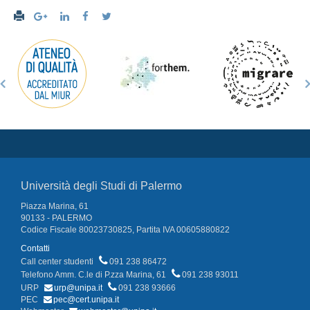
Università degli Studi di Palermo
Piazza Marina, 61
90133 - PALERMO
Codice Fiscale 80023730825, Partita IVA 00605880822
Contatti
Call center studenti
091 238 86472
Telefono Amm. C.le di P.zza Marina, 61
091 238 93011
URP
urp@unipa.it
091 238 93666
PEC
pec@cert.unipa.it