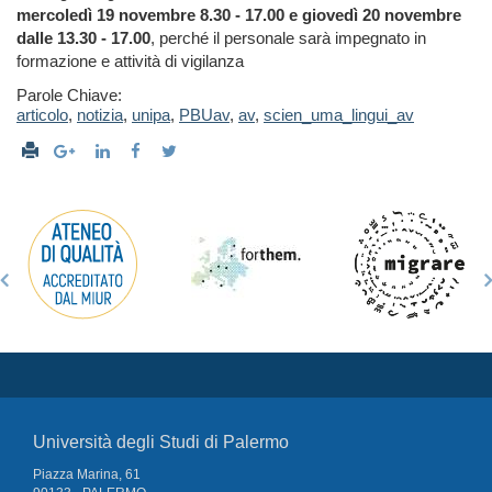
mercoledì 19 novembre 8.30 - 17.00 e giovedì 20 novembre
dalle 13.30 - 17.00
, perché il personale sarà impegnato in
formazione e attività di vigilanza
Parole Chiave:
articolo
,
notizia
,
unipa
,
PBUav
,
av
,
scien_uma_lingui_av
Università degli Studi di Palermo
Piazza Marina, 61