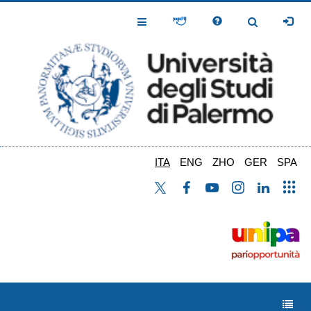
Salta
al
Toggle
Toggle
contenuto
Navigation
Navigation
principale
ITA
ENG
ZHO
GER
SPA