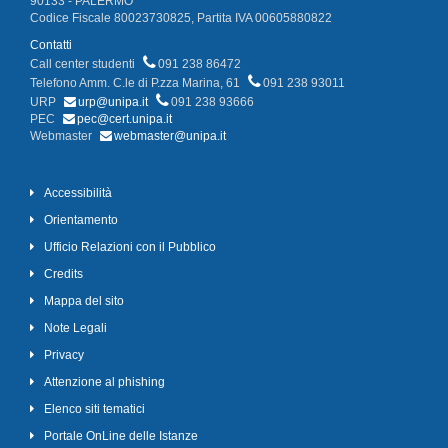
90133 - PALERMO
Codice Fiscale 80023730825, Partita IVA 00605880822
Contatti
Call center studenti
091 238 86472
Telefono Amm. C.le di P.zza Marina, 61
091 238 93011
URP
urp@unipa.it
091 238 93666
PEC
pec@cert.unipa.it
Webmaster
webmaster@unipa.it
Accessibilità
Orientamento
Ufficio Relazioni con il Pubblico
Credits
Mappa del sito
Note Legali
Privacy
Attenzione al phishing
Elenco siti tematici
Portale OnLine delle Istanze