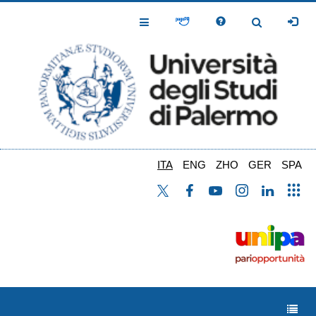
Salta
al
Toggle
Toggle
contenuto
Navigation
Navigation
principale
ITA
ENG
ZHO
GER
SPA