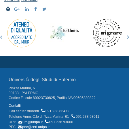
Università degli Studi di Palermo
Piazza Marina, 61
90133 - PALERMO
Codice Fiscale 80023730825, Partita IVA 00605880822
Contatti
Call center studenti
091 238 86472
Telefono Amm. C.le di P.zza Marina, 61
091 238 93011
URP
urp@unipa.it
091 238 93666
PEC
pec@cert.unipa.it