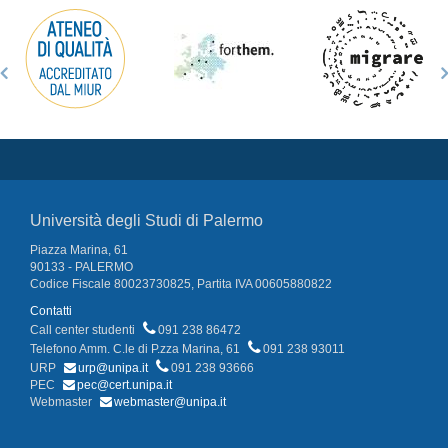
Università degli Studi di Palermo
Piazza Marina, 61
90133 - PALERMO
Codice Fiscale 80023730825, Partita IVA 00605880822
Contatti
Call center studenti
091 238 86472
Telefono Amm. C.le di P.zza Marina, 61
091 238 93011
URP
urp@unipa.it
091 238 93666
PEC
pec@cert.unipa.it
Webmaster
webmaster@unipa.it