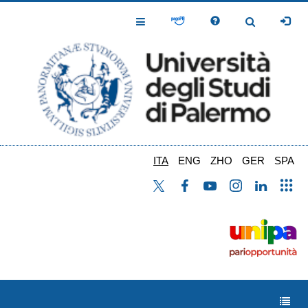
Salta
al
Toggle
Toggle
contenuto
Navigation
Navigation
principale
ITA
ENG
ZHO
GER
SPA