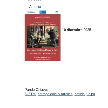
Ascolta
10 dicembre 2025
Parole Chiave:
525TM
,
antropologia & musica
,
notizia
,
unipa