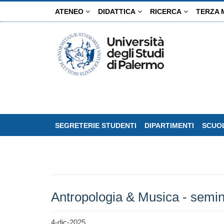
Salta
ATENEO
DIDATTICA
RICERCA
TERZA 
al
contenuto
principale
SEGRETERIE STUDENTI
DIPARTIMENTI
SCUOL
Antropologia & Musica - semi
4-dic-2025