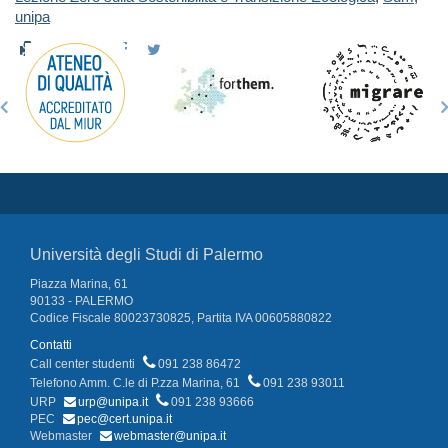
unipa
Università degli Studi di Palermo
Piazza Marina, 61
90133 - PALERMO
Codice Fiscale 80023730825, Partita IVA 00605880822
Contatti
Call center studenti
091 238 86472
Telefono Amm. C.le di P.zza Marina, 61
091 238 93011
URP
urp@unipa.it
091 238 93666
PEC
pec@cert.unipa.it
Webmaster
webmaster@unipa.it