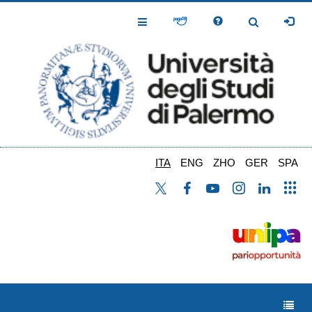
Salta
al
Toggle
Toggle
contenuto
Navigation
Navigation
principale
ITA
ENG
ZHO
GER
SPA