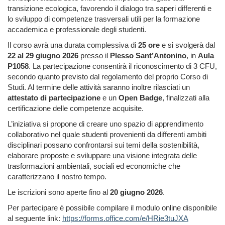
transizione ecologica, favorendo il dialogo tra saperi differenti e
lo sviluppo di competenze trasversali utili per la formazione
accademica e professionale degli studenti.
Il corso avrà una durata complessiva di
25 ore
e si svolgerà dal
22 al 29 giugno 2026
presso il
Plesso Sant’Antonino
, in
Aula
P1058
. La partecipazione consentirà il riconoscimento di 3 CFU,
secondo quanto previsto dal regolamento del proprio Corso di
Studi. Al termine delle attività saranno inoltre rilasciati un
attestato di partecipazione
e un
Open Badge
, finalizzati alla
certificazione delle competenze acquisite.
L’iniziativa si propone di creare uno spazio di apprendimento
collaborativo nel quale studenti provenienti da differenti ambiti
disciplinari possano confrontarsi sui temi della sostenibilità,
elaborare proposte e sviluppare una visione integrata delle
trasformazioni ambientali, sociali ed economiche che
caratterizzano il nostro tempo.
Le iscrizioni sono aperte fino al
20 giugno 2026
.
Per partecipare è possibile compilare il modulo online disponibile
al seguente link:
https://forms.office.com/e/HRie3tuJXA