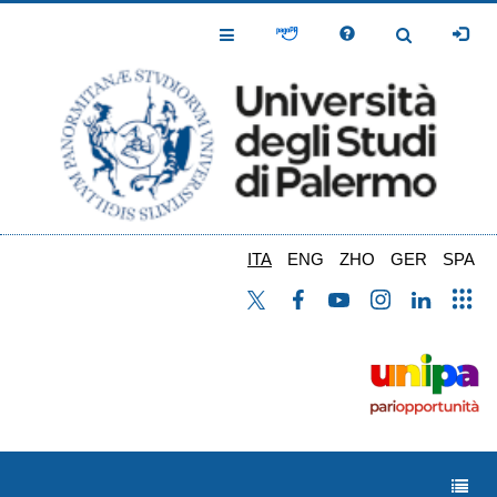
Salta
al
Toggle
Toggle
contenuto
Navigation
Navigation
principale
ITA
ENG
ZHO
GER
SPA