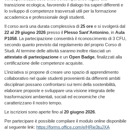
transizione ecologica, favorendo il dialogo tra saperi differenti e
lo sviluppo di competenze trasversali utili per la formazione
accademica e professionale degli studenti.
Il corso avrà una durata complessiva di
25 ore
e si svolgerà dal
22 al 29 giugno 2026
presso il
Plesso Sant’Antonino
, in
Aula
P1058
. La partecipazione consentirà il riconoscimento di 3 CFU,
secondo quanto previsto dal regolamento del proprio Corso di
Studi. Al termine delle attività saranno inoltre rilasciati un
attestato di partecipazione
e un
Open Badge
, finalizzati alla
certificazione delle competenze acquisite.
L’iniziativa si propone di creare uno spazio di apprendimento
collaborativo nel quale studenti provenienti da differenti ambiti
disciplinari possano confrontarsi sui temi della sostenibilità,
elaborare proposte e sviluppare una visione integrata delle
trasformazioni ambientali, sociali ed economiche che
caratterizzano il nostro tempo.
Le iscrizioni sono aperte fino al
20 giugno 2026
.
Per partecipare è possibile compilare il modulo online disponibile
al seguente link:
https://forms.office.com/e/HRie3tuJXA