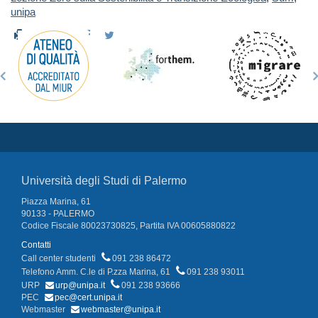
unipa
Università degli Studi di Palermo
Piazza Marina, 61
90133 - PALERMO
Codice Fiscale 80023730825, Partita IVA 00605880822
Contatti
Call center studenti
091 238 86472
Telefono Amm. C.le di P.zza Marina, 61
091 238 93011
URP
urp@unipa.it
091 238 93666
PEC
pec@cert.unipa.it
Webmaster
webmaster@unipa.it