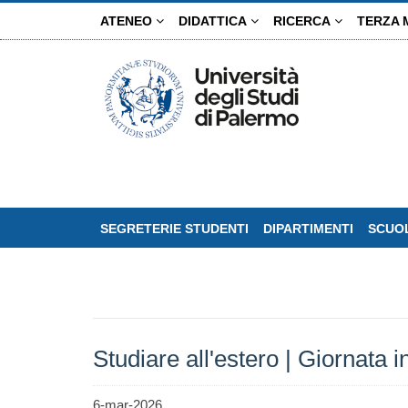
Salta
ATENEO
DIDATTICA
RICERCA
TERZA 
al
contenuto
principale
SEGRETERIE STUDENTI
DIPARTIMENTI
SCUOL
Studiare all'estero | Giornat
6-mar-2026